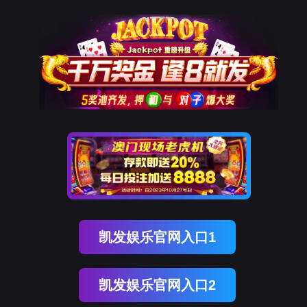
凯发娱乐官网入口1
凯发娱乐官网入口2